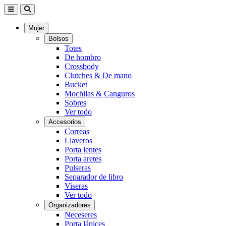
Mujer
Bolsos
Totes
De hombro
Crossbody
Clutches & De mano
Bucket
Mochilas & Canguros
Sobres
Ver todo
Accesorios
Correas
Llaveros
Porta lentes
Porta aretes
Pulseras
Separador de libro
Viseras
Ver todo
Organizadores
Neceseres
Porta lápices