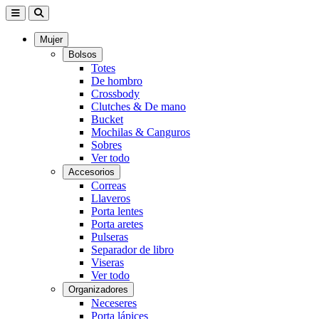
Mujer
Bolsos
Totes
De hombro
Crossbody
Clutches & De mano
Bucket
Mochilas & Canguros
Sobres
Ver todo
Accesorios
Correas
Llaveros
Porta lentes
Porta aretes
Pulseras
Separador de libro
Viseras
Ver todo
Organizadores
Neceseres
Porta lápices