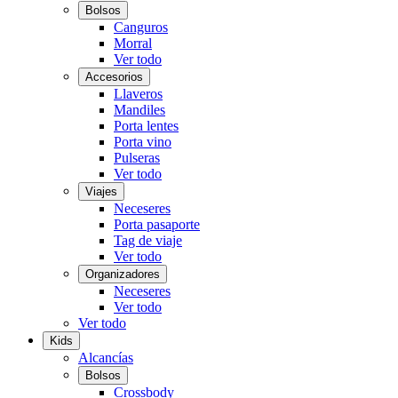
Bolsos
Canguros
Morral
Ver todo
Accesorios
Llaveros
Mandiles
Porta lentes
Porta vino
Pulseras
Ver todo
Viajes
Neceseres
Porta pasaporte
Tag de viaje
Ver todo
Organizadores
Neceseres
Ver todo
Ver todo
Kids
Alcancías
Bolsos
Crossbody