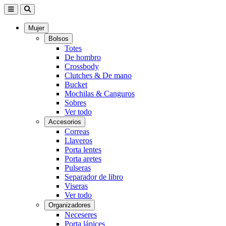
Mujer
Bolsos
Totes
De hombro
Crossbody
Clutches & De mano
Bucket
Mochilas & Canguros
Sobres
Ver todo
Accesorios
Correas
Llaveros
Porta lentes
Porta aretes
Pulseras
Separador de libro
Viseras
Ver todo
Organizadores
Neceseres
Porta lápices