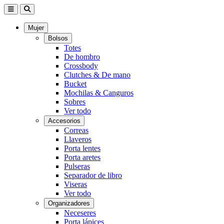
Mujer
Bolsos
Totes
De hombro
Crossbody
Clutches & De mano
Bucket
Mochilas & Canguros
Sobres
Ver todo
Accesorios
Correas
Llaveros
Porta lentes
Porta aretes
Pulseras
Separador de libro
Viseras
Ver todo
Organizadores
Neceseres
Porta lápices