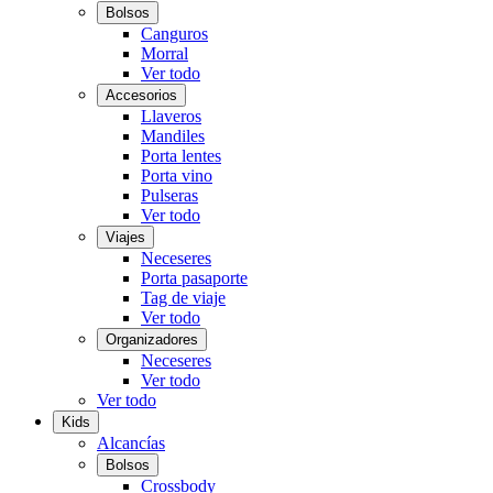
Bolsos
Canguros
Morral
Ver todo
Accesorios
Llaveros
Mandiles
Porta lentes
Porta vino
Pulseras
Ver todo
Viajes
Neceseres
Porta pasaporte
Tag de viaje
Ver todo
Organizadores
Neceseres
Ver todo
Ver todo
Kids
Alcancías
Bolsos
Crossbody