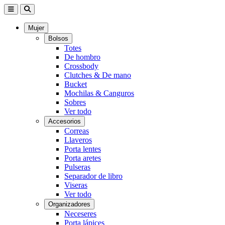
Mujer
Bolsos
Totes
De hombro
Crossbody
Clutches & De mano
Bucket
Mochilas & Canguros
Sobres
Ver todo
Accesorios
Correas
Llaveros
Porta lentes
Porta aretes
Pulseras
Separador de libro
Viseras
Ver todo
Organizadores
Neceseres
Porta lápices