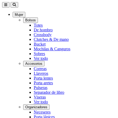
Mujer
Bolsos
Totes
De hombro
Crossbody
Clutches & De mano
Bucket
Mochilas & Canguros
Sobres
Ver todo
Accesorios
Correas
Llaveros
Porta lentes
Porta aretes
Pulseras
Separador de libro
Viseras
Ver todo
Organizadores
Neceseres
Porta lápices