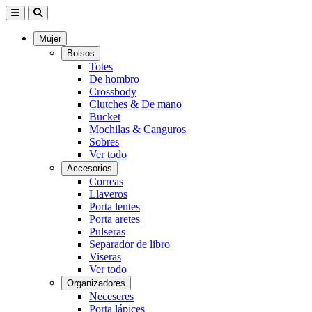
Mujer
Bolsos
Totes
De hombro
Crossbody
Clutches & De mano
Bucket
Mochilas & Canguros
Sobres
Ver todo
Accesorios
Correas
Llaveros
Porta lentes
Porta aretes
Pulseras
Separador de libro
Viseras
Ver todo
Organizadores
Neceseres
Porta lápices