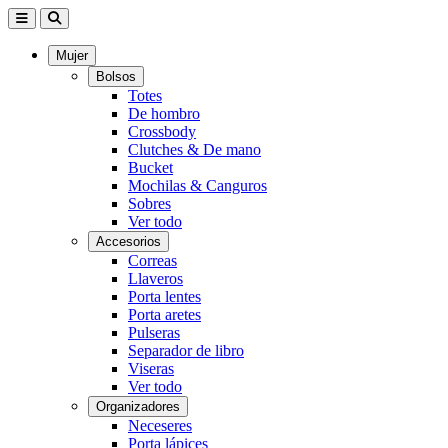
Mujer
Bolsos
Totes
De hombro
Crossbody
Clutches & De mano
Bucket
Mochilas & Canguros
Sobres
Ver todo
Accesorios
Correas
Llaveros
Porta lentes
Porta aretes
Pulseras
Separador de libro
Viseras
Ver todo
Organizadores
Neceseres
Porta lápices