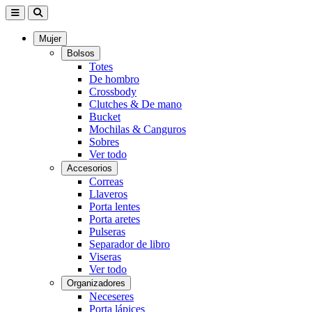
Mujer
Bolsos
Totes
De hombro
Crossbody
Clutches & De mano
Bucket
Mochilas & Canguros
Sobres
Ver todo
Accesorios
Correas
Llaveros
Porta lentes
Porta aretes
Pulseras
Separador de libro
Viseras
Ver todo
Organizadores
Neceseres
Porta lápices