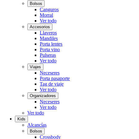
Bolsos
Canguros
Morral
Ver todo
Accesorios
Llaveros
Mandiles
Porta lentes
Porta vino
Pulseras
Ver todo
Viajes
Neceseres
Porta pasaporte
Tag de viaje
Ver todo
Organizadores
Neceseres
Ver todo
Ver todo
Kids
Alcancías
Bolsos
Crossbody