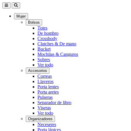
Mujer
Bolsos
Totes
De hombro
Crossbody
Clutches & De mano
Bucket
Mochilas & Canguros
Sobres
Ver todo
Accesorios
Correas
Llaveros
Porta lentes
Porta aretes
Pulseras
Separador de libro
Viseras
Ver todo
Organizadores
Neceseres
Porta lápices