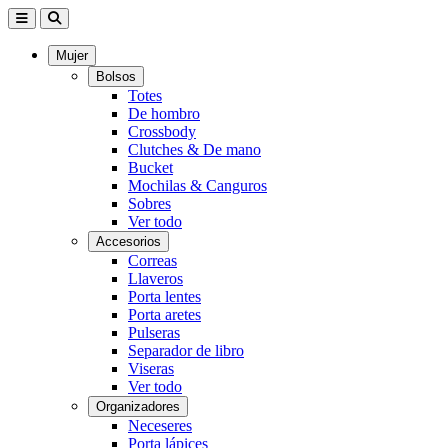
Mujer
Bolsos
Totes
De hombro
Crossbody
Clutches & De mano
Bucket
Mochilas & Canguros
Sobres
Ver todo
Accesorios
Correas
Llaveros
Porta lentes
Porta aretes
Pulseras
Separador de libro
Viseras
Ver todo
Organizadores
Neceseres
Porta lápices