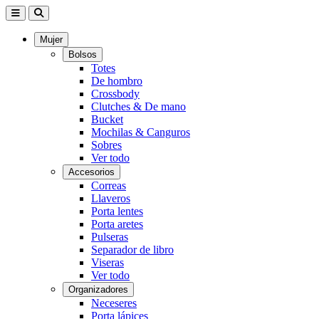
Mujer
Bolsos
Totes
De hombro
Crossbody
Clutches & De mano
Bucket
Mochilas & Canguros
Sobres
Ver todo
Accesorios
Correas
Llaveros
Porta lentes
Porta aretes
Pulseras
Separador de libro
Viseras
Ver todo
Organizadores
Neceseres
Porta lápices