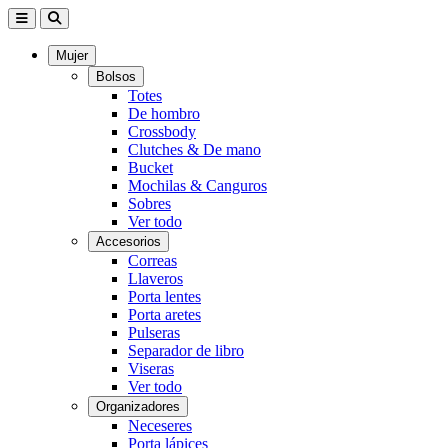
Mujer
Bolsos
Totes
De hombro
Crossbody
Clutches & De mano
Bucket
Mochilas & Canguros
Sobres
Ver todo
Accesorios
Correas
Llaveros
Porta lentes
Porta aretes
Pulseras
Separador de libro
Viseras
Ver todo
Organizadores
Neceseres
Porta lápices