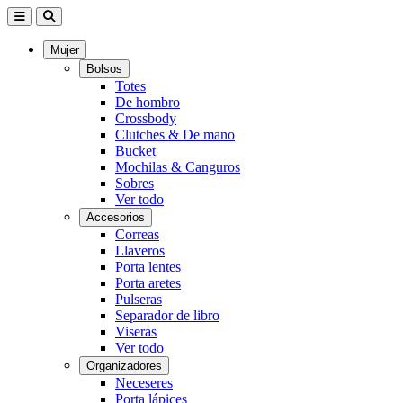
Mujer
Bolsos
Totes
De hombro
Crossbody
Clutches & De mano
Bucket
Mochilas & Canguros
Sobres
Ver todo
Accesorios
Correas
Llaveros
Porta lentes
Porta aretes
Pulseras
Separador de libro
Viseras
Ver todo
Organizadores
Neceseres
Porta lápices