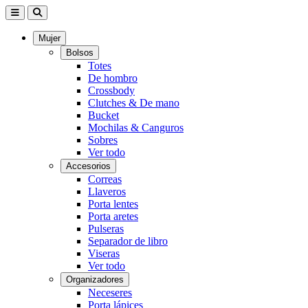
Mujer
Bolsos
Totes
De hombro
Crossbody
Clutches & De mano
Bucket
Mochilas & Canguros
Sobres
Ver todo
Accesorios
Correas
Llaveros
Porta lentes
Porta aretes
Pulseras
Separador de libro
Viseras
Ver todo
Organizadores
Neceseres
Porta lápices