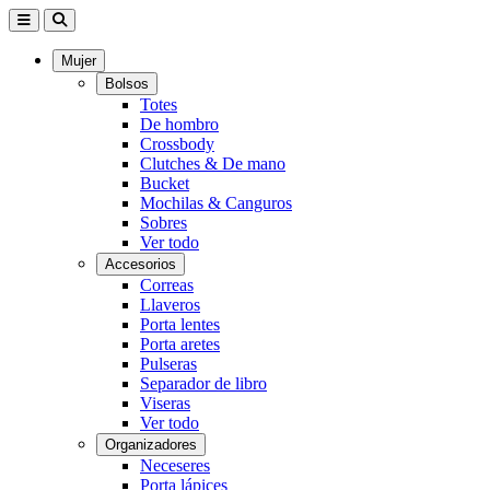
Mujer
Bolsos
Totes
De hombro
Crossbody
Clutches & De mano
Bucket
Mochilas & Canguros
Sobres
Ver todo
Accesorios
Correas
Llaveros
Porta lentes
Porta aretes
Pulseras
Separador de libro
Viseras
Ver todo
Organizadores
Neceseres
Porta lápices