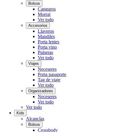
Bolsos
Canguros
Morral
Ver todo
Accesorios
Llaveros
Mandiles
Porta lentes
Porta vino
Pulseras
Ver todo
Viajes
Neceseres
Porta pasaporte
Tag de viaje
Ver todo
Organizadores
Neceseres
Ver todo
Ver todo
Kids
Alcancías
Bolsos
Crossbody