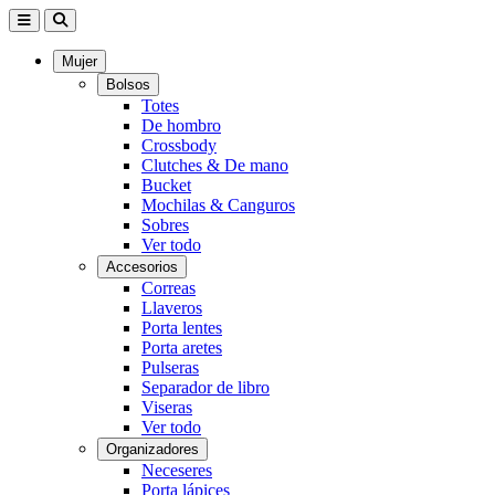
Mujer
Bolsos
Totes
De hombro
Crossbody
Clutches & De mano
Bucket
Mochilas & Canguros
Sobres
Ver todo
Accesorios
Correas
Llaveros
Porta lentes
Porta aretes
Pulseras
Separador de libro
Viseras
Ver todo
Organizadores
Neceseres
Porta lápices