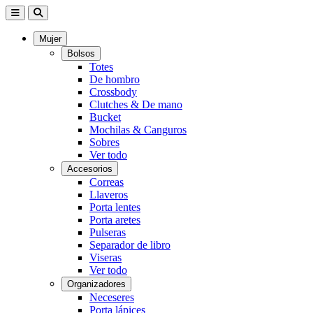
Mujer
Bolsos
Totes
De hombro
Crossbody
Clutches & De mano
Bucket
Mochilas & Canguros
Sobres
Ver todo
Accesorios
Correas
Llaveros
Porta lentes
Porta aretes
Pulseras
Separador de libro
Viseras
Ver todo
Organizadores
Neceseres
Porta lápices