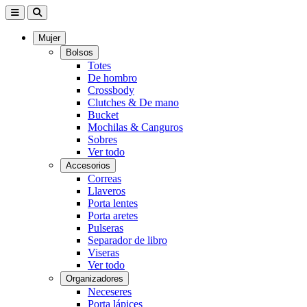
Mujer
Bolsos
Totes
De hombro
Crossbody
Clutches & De mano
Bucket
Mochilas & Canguros
Sobres
Ver todo
Accesorios
Correas
Llaveros
Porta lentes
Porta aretes
Pulseras
Separador de libro
Viseras
Ver todo
Organizadores
Neceseres
Porta lápices