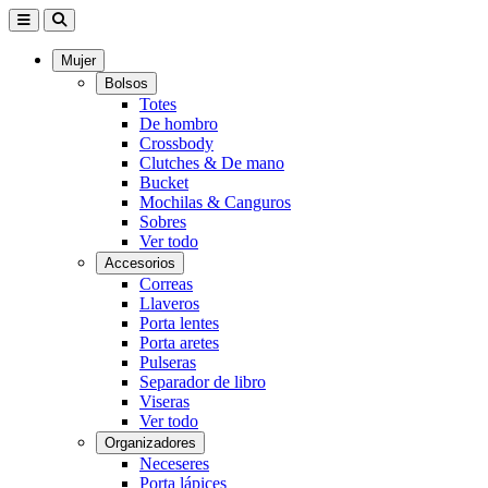
Mujer
Bolsos
Totes
De hombro
Crossbody
Clutches & De mano
Bucket
Mochilas & Canguros
Sobres
Ver todo
Accesorios
Correas
Llaveros
Porta lentes
Porta aretes
Pulseras
Separador de libro
Viseras
Ver todo
Organizadores
Neceseres
Porta lápices