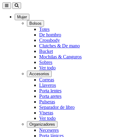
Mujer
Bolsos
Totes
De hombro
Crossbody
Clutches & De mano
Bucket
Mochilas & Canguros
Sobres
Ver todo
Accesorios
Correas
Llaveros
Porta lentes
Porta aretes
Pulseras
Separador de libro
Viseras
Ver todo
Organizadores
Neceseres
Porta lápices