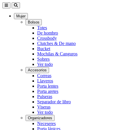
Mujer
Bolsos
Totes
De hombro
Crossbody
Clutches & De mano
Bucket
Mochilas & Canguros
Sobres
Ver todo
Accesorios
Correas
Llaveros
Porta lentes
Porta aretes
Pulseras
Separador de libro
Viseras
Ver todo
Organizadores
Neceseres
Porta lápices