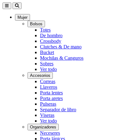
Mujer
Bolsos
Totes
De hombro
Crossbody
Clutches & De mano
Bucket
Mochilas & Canguros
Sobres
Ver todo
Accesorios
Correas
Llaveros
Porta lentes
Porta aretes
Pulseras
Separador de libro
Viseras
Ver todo
Organizadores
Neceseres
Porta lápices