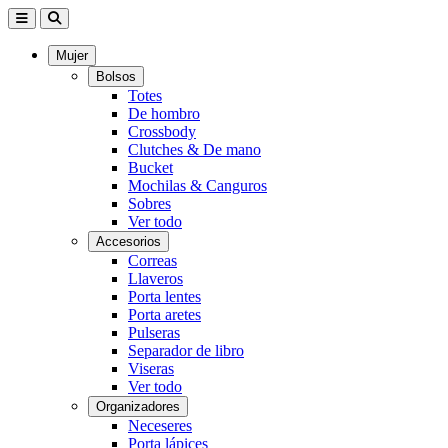
Mujer
Bolsos
Totes
De hombro
Crossbody
Clutches & De mano
Bucket
Mochilas & Canguros
Sobres
Ver todo
Accesorios
Correas
Llaveros
Porta lentes
Porta aretes
Pulseras
Separador de libro
Viseras
Ver todo
Organizadores
Neceseres
Porta lápices