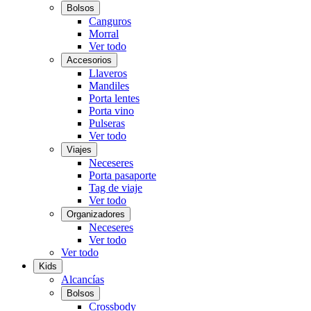
Bolsos
Canguros
Morral
Ver todo
Accesorios
Llaveros
Mandiles
Porta lentes
Porta vino
Pulseras
Ver todo
Viajes
Neceseres
Porta pasaporte
Tag de viaje
Ver todo
Organizadores
Neceseres
Ver todo
Ver todo
Kids
Alcancías
Bolsos
Crossbody