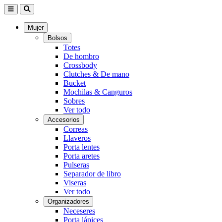
Mujer
Bolsos
Totes
De hombro
Crossbody
Clutches & De mano
Bucket
Mochilas & Canguros
Sobres
Ver todo
Accesorios
Correas
Llaveros
Porta lentes
Porta aretes
Pulseras
Separador de libro
Viseras
Ver todo
Organizadores
Neceseres
Porta lápices