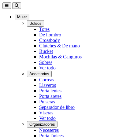
Mujer
Bolsos
Totes
De hombro
Crossbody
Clutches & De mano
Bucket
Mochilas & Canguros
Sobres
Ver todo
Accesorios
Correas
Llaveros
Porta lentes
Porta aretes
Pulseras
Separador de libro
Viseras
Ver todo
Organizadores
Neceseres
Porta lápices