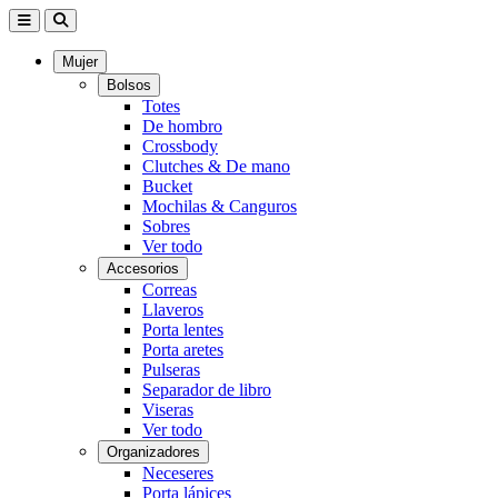
Mujer
Bolsos
Totes
De hombro
Crossbody
Clutches & De mano
Bucket
Mochilas & Canguros
Sobres
Ver todo
Accesorios
Correas
Llaveros
Porta lentes
Porta aretes
Pulseras
Separador de libro
Viseras
Ver todo
Organizadores
Neceseres
Porta lápices