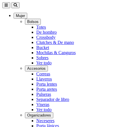
Mujer
Bolsos
Totes
De hombro
Crossbody
Clutches & De mano
Bucket
Mochilas & Canguros
Sobres
Ver todo
Accesorios
Correas
Llaveros
Porta lentes
Porta aretes
Pulseras
Separador de libro
Viseras
Ver todo
Organizadores
Neceseres
Porta lápices