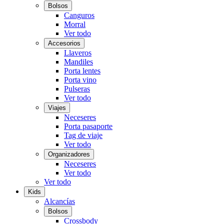
Bolsos
Canguros
Morral
Ver todo
Accesorios
Llaveros
Mandiles
Porta lentes
Porta vino
Pulseras
Ver todo
Viajes
Neceseres
Porta pasaporte
Tag de viaje
Ver todo
Organizadores
Neceseres
Ver todo
Ver todo
Kids
Alcancías
Bolsos
Crossbody