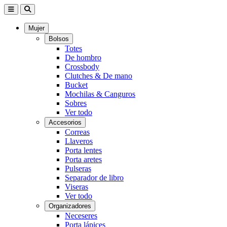
Mujer
Bolsos
Totes
De hombro
Crossbody
Clutches & De mano
Bucket
Mochilas & Canguros
Sobres
Ver todo
Accesorios
Correas
Llaveros
Porta lentes
Porta aretes
Pulseras
Separador de libro
Viseras
Ver todo
Organizadores
Neceseres
Porta lápices