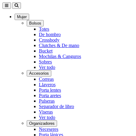
Mujer
Bolsos
Totes
De hombro
Crossbody
Clutches & De mano
Bucket
Mochilas & Canguros
Sobres
Ver todo
Accesorios
Correas
Llaveros
Porta lentes
Porta aretes
Pulseras
Separador de libro
Viseras
Ver todo
Organizadores
Neceseres
Porta lápices