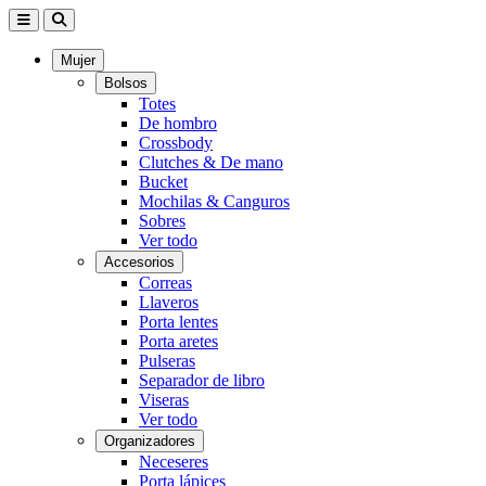
Mujer
Bolsos
Totes
De hombro
Crossbody
Clutches & De mano
Bucket
Mochilas & Canguros
Sobres
Ver todo
Accesorios
Correas
Llaveros
Porta lentes
Porta aretes
Pulseras
Separador de libro
Viseras
Ver todo
Organizadores
Neceseres
Porta lápices